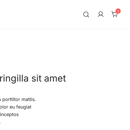
0
ingilla sit amet
 porttitor mattis.
olor eu feugiat
 inceptos
.