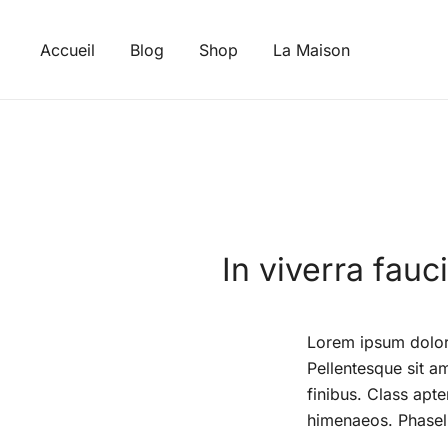
Skip
to
Accueil
Blog
Shop
La Maison
content
In viverra fauc
Lorem ipsum dolor s
Pellentesque sit am
finibus. Class apte
himenaeos. Phasell