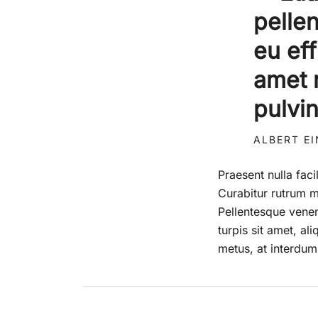
pelle
eu eff
amet 
pulvi
ALBERT E
Praesent nulla faci
Curabitur rutrum ma
Pellentesque venena
turpis sit amet, a
metus, at interdum 