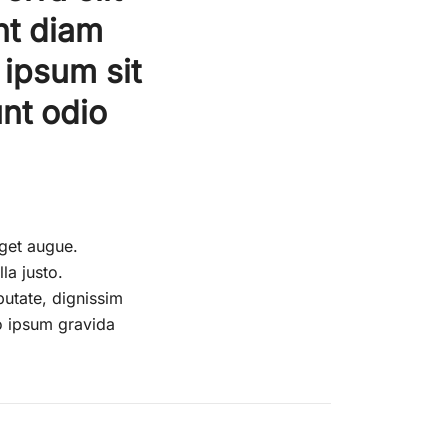
nt diam
 ipsum sit
nt odio
eget augue.
la justo.
putate, dignissim
io ipsum gravida