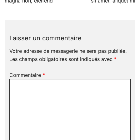
l’article
magna non, eleifend
sit amet, aliquet mi
Laisser un commentaire
Votre adresse de messagerie ne sera pas publiée.
Les champs obligatoires sont indiqués avec
*
Commentaire
*