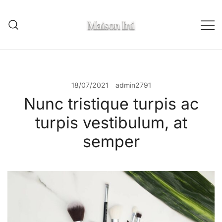
Skip
to
content
Maison INI
18/07/2021
admin2791
Nunc tristique turpis ac
turpis vestibulum, at
semper